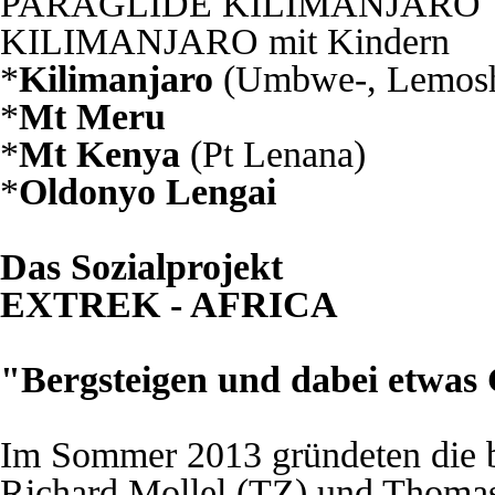
PARAGLIDE KILIMANJARO
KILIMANJARO mit Kindern
*
Kilimanjaro
(Umbwe-, Lemosho
*
Mt Meru
*
Mt Kenya
(Pt Lenana)
*
Oldonyo Lengai
Das Sozialprojekt
EXTREK - AFRICA
"Bergsteigen und dabei etwas 
Im Sommer 2013 gründeten die b
Richard Mollel (TZ) und Thomas