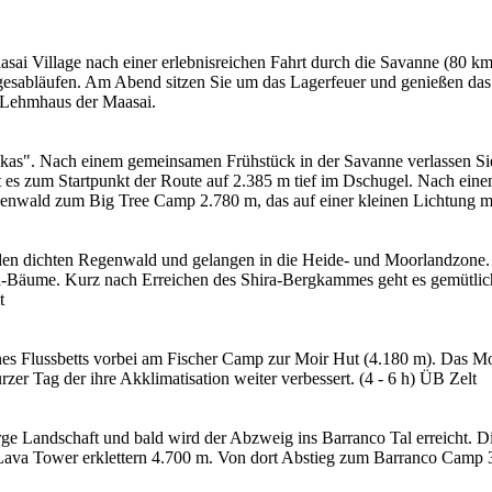
lage nach einer erlebnisreichen Fahrt durch die Savanne (80 km, 
agesabläufen. Am Abend sitzen Sie um das Lagerfeuer und genießen da
n Lehmhaus der Maasai.
. Nach einem gemeinsamen Frühstück in der Savanne verlassen Sie d
t es zum Startpunkt der Route auf 2.385 m tief im Dschugel. Nach ei
enwald zum Big Tree Camp 2.780 m, das auf einer kleinen Lichtung mit
dichten Regenwald und gelangen in die Heide- und Moorlandzone. De
ca-Bäume. Kurz nach Erreichen des Shira-Bergkammes geht es gemütlic
t
nes Flussbetts vorbei am Fischer Camp zur Moir Hut (4.180 m). Das Mo
zer Tag der ihre Akklimatisation weiter verbessert. (4 - 6 h) ÜB Zelt
andschaft und bald wird der Abzweig ins Barranco Tal erreicht. D
 Lava Tower erklettern 4.700 m. Von dort Abstieg zum Barranco Camp 