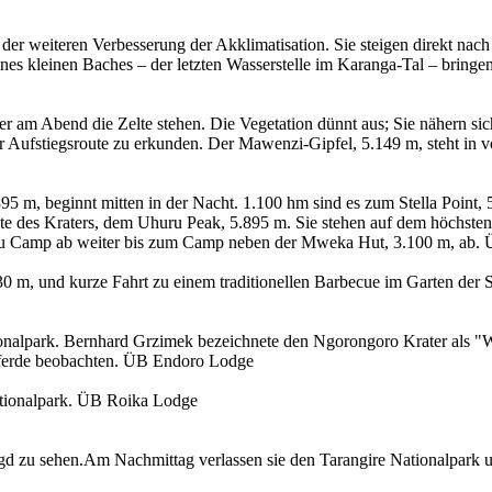
iteren Verbesserung der Akklimatisation. Sie steigen direkt nach d
es kleinen Baches – der letzten Wasserstelle im Karanga-Tal – bringen,
am Abend die Zelte stehen. Die Vegetation dünnt aus; Sie nähern sich
r Aufstiegsroute zu erkunden. Der Mawenzi-Gipfel, 5.149 m, steht in v
, beginnt mitten in der Nacht. 1.100 hm sind es zum Stella Point, 5.
e des Kraters, dem Uhuru Peak, 5.895 m. Sie stehen auf dem höchsten
arafu Camp ab weiter bis zum Camp neben der Mweka Hut, 3.100 m, ab.
, und kurze Fahrt zu einem traditionellen Barbecue im Garten der S
alpark. Bernhard Grzimek bezeichnete den Ngorongoro Krater als "
pferde beobachten. ÜB Endoro Lodge
ationalpark. ÜB Roika Lodge
zu sehen.Am Nachmittag verlassen sie den Tarangire Nationalpark un