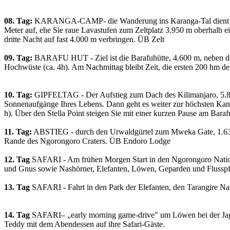
08. Tag:
KARANGA-CAMP- die Wanderung ins Karanga-Tal dient der we
Meter auf, ehe Sie raue Lavastufen zum Zeltplatz 3.950 m oberhalb ein
dritte Nacht auf fast 4.000 m verbringen. ÜB Zelt
09. Tag:
BARAFU HUT - Ziel ist die Barafuhütte, 4.600 m, neben der 
Hochwüste (ca. 4h). Am Nachmittag bleibt Zeit, die ersten 200 hm de
10. Tag:
GIPFELTAG - Der Aufstieg zum Dach des Kilimanjaro, 5.895 m
Sonnenaufgänge Ihres Lebens. Dann geht es weiter zur höchsten Kant
h). Über den Stella Point steigen Sie mit einer kurzen Pause am B
11. Tag:
ABSTIEG - durch den Urwaldgürtel zum Mweka Gate, 1.630 m
Rande des Ngorongoro Craters. ÜB Endoro Lodge
12. Tag
SAFARI - Am frühen Morgen Start in den Ngorongoro Nation
und Gnus sowie Nashörner, Elefanten, Löwen, Geparden und Fluss
13. Tag
SAFARI - Fahrt in den Park der Elefanten, den Tarangire N
14. Tag
SAFARI– „early morning game-drive" um Löwen bei der Jagd 
Teddy mit dem Abendessen auf ihre Safari-Gäste.