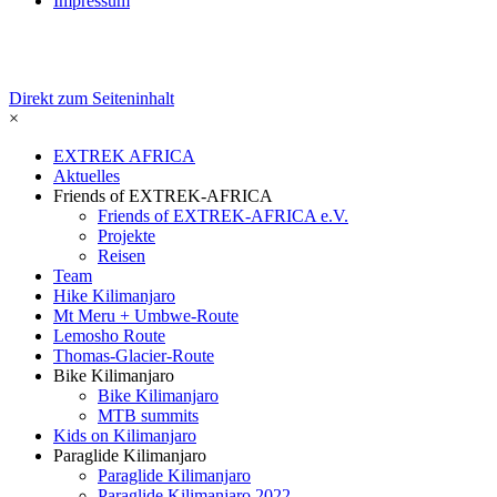
Impressum
Direkt zum Seiteninhalt
×
EXTREK AFRICA
Aktuelles
Friends of EXTREK-AFRICA
Friends of EXTREK-AFRICA e.V.
Projekte
Reisen
Team
Hike Kilimanjaro
Mt Meru + Umbwe-Route
Lemosho Route
Thomas-Glacier-Route
Bike Kilimanjaro
Bike Kilimanjaro
MTB summits
Kids on Kilimanjaro
Paraglide Kilimanjaro
Paraglide Kilimanjaro
Paraglide Kilimanjaro 2022