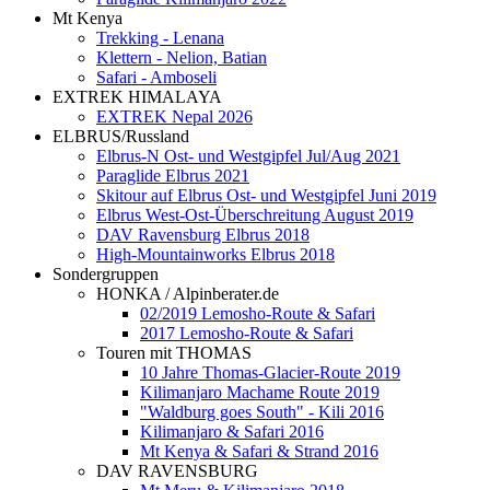
Mt Kenya
Trekking - Lenana
Klettern - Nelion, Batian
Safari - Amboseli
EXTREK HIMALAYA
EXTREK Nepal 2026
ELBRUS/Russland
Elbrus-N Ost- und Westgipfel Jul/Aug 2021
Paraglide Elbrus 2021
Skitour auf Elbrus Ost- und Westgipfel Juni 2019
Elbrus West-Ost-Überschreitung August 2019
DAV Ravensburg Elbrus 2018
High-Mountainworks Elbrus 2018
Sondergruppen
HONKA / Alpinberater.de
02/2019 Lemosho-Route & Safari
2017 Lemosho-Route & Safari
Touren mit THOMAS
10 Jahre Thomas-Glacier-Route 2019
Kilimanjaro Machame Route 2019
"Waldburg goes South" - Kili 2016
Kilimanjaro & Safari 2016
Mt Kenya & Safari & Strand 2016
DAV RAVENSBURG