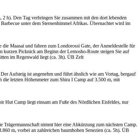
2 h). Den Tag verbringen Sie zusammen mit den dort lebenden
s Barbecue unter dem Sternenhimmel Afrikas. Übernachtet wird im
ie Maasai und fahren zum Londorossi Gate, der Anmeldestelle für
nem kurzen Picknick am Beginn der Lemosho-Route steigen Sie auf
ten im Regenwald liegt (ca. 3h). ÜB Zelt
r Aufsteig ist angenehm und führt ähnlich wie am Vortag, bergauf
h die letzten Höhenmeter zum Shira I Camp auf 3.500 m, mit
ir Hut Camp liegt einsam am Fuße des Nördlichen Eisfeldes, nur
ie Trägermannschaft nimmt hier eine Abkürzung zum nächsten Camp.
3.860 m, vorbei an zahlreichen baumhohen Senezien (ca. 5h). ÜB