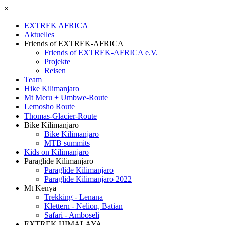
×
EXTREK AFRICA
Aktuelles
Friends of EXTREK-AFRICA
Friends of EXTREK-AFRICA e.V.
Projekte
Reisen
Team
Hike Kilimanjaro
Mt Meru + Umbwe-Route
Lemosho Route
Thomas-Glacier-Route
Bike Kilimanjaro
Bike Kilimanjaro
MTB summits
Kids on Kilimanjaro
Paraglide Kilimanjaro
Paraglide Kilimanjaro
Paraglide Kilimanjaro 2022
Mt Kenya
Trekking - Lenana
Klettern - Nelion, Batian
Safari - Amboseli
EXTREK HIMALAYA