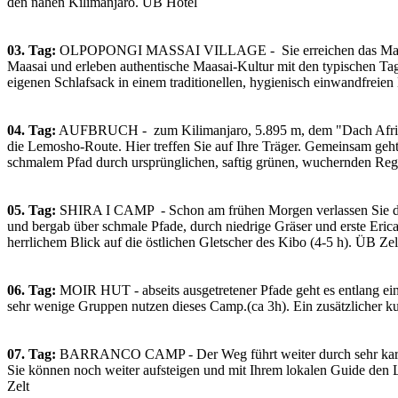
den nahen Kilimanjaro. ÜB Hotel
03. Tag:
OLPOPONGI MASSAI VILLAGE - Sie erreichen das Maasai Vil
Maasai und erleben authentische Maasai-Kultur mit den typischen T
eigenen Schlafsack in einem traditionellen, hygienisch einwandfreie
04. Tag:
AUFBRUCH - zum Kilimanjaro, 5.895 m, dem "Dach Afrikas"
die Lemosho-Route. Hier treffen Sie auf Ihre Träger. Gemeinsam geh
schmalem Pfad durch ursprünglichen, saftig grünen, wuchernden Reg
05. Tag:
SHIRA I CAMP - Schon am frühen Morgen verlassen Sie den 
und bergab über schmale Pfade, durch niedrige Gräser und erste Eri
herrlichem Blick auf die östlichen Gletscher des Kibo (4-5 h). ÜB Zel
06. Tag:
MOIR HUT - abseits ausgetretener Pfade geht es entlang ei
sehr wenige Gruppen nutzen dieses Camp.(ca 3h). Ein zusätzlicher kur
07. Tag:
BARRANCO CAMP - Der Weg führt weiter durch sehr karge L
Sie können noch weiter aufsteigen und mit Ihrem lokalen Guide den
Zelt