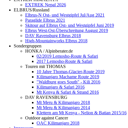
EXTREK Nepal 2026
ELBRUS/Russland
Elbrus-N Ost- und Westgipfel Jul/Aug 2021
Paraglide Elbrus 2021
Skitour auf Elbrus Ost- und Westgipfel Juni 2019
Elbrus West-Ost-Überschreitung August 2019
DAV Ravensburg Elbrus 2018
High-Mountainworks Elbrus 2018
Sondergruppen
HONKA / Alpinberater.de
02/2019 Lemosho-Route & Safari
2017 Lemosho-Route & Safari
Touren mit THOMAS
10 Jahre Thomas-Glacier-Route 2019
Kilimanjaro Machame Route 2019
"Waldburg goes South" - Kili 2016
Kilimanjaro & Safari 2016
Mt Kenya & Safari & Strand 2016
DAV RAVENSBURG
Mt Meru & Kilimanjaro 2018
Mt Meru & Kilimanjaro 2014
Klettern am Mt Kenya - Nelion & Batian 2015/16
Outdoor against Cancer
OAC Kilimanjaro 2018